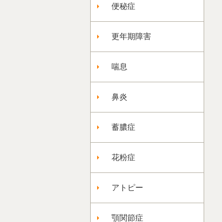
便秘症
更年期障害
喘息
鼻炎
蓄膿症
花粉症
アトピー
顎関節症