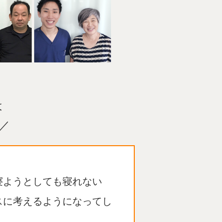
は
／
寝ようとしても寝れない
スに考えるようになってし